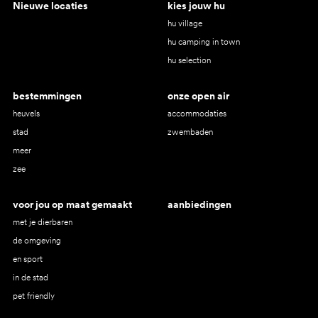
Nieuwe locaties
kies jouw hu
hu village
hu camping in town
hu selection
bestemmingen
onze open air
heuvels
accommodaties
stad
zwembaden
meer
zee
voor jou op maat gemaakt
aanbiedingen
met je dierbaren
de omgeving
en sport
in de stad
pet friendly