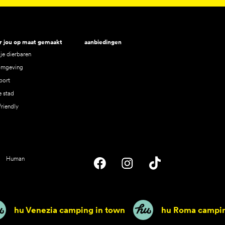
r jou op maat gemaakt
aanbiedingen
je dierbaren
omgeving
port
e stad
friendly
Human
hu Venezia camping in town
hu Roma camping i