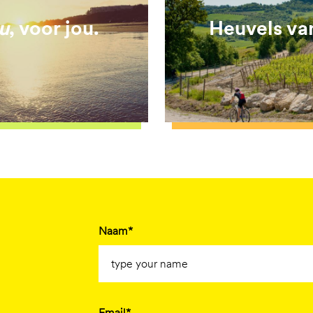
u
, voor jou.
Heuvels v
Naam*
Email*