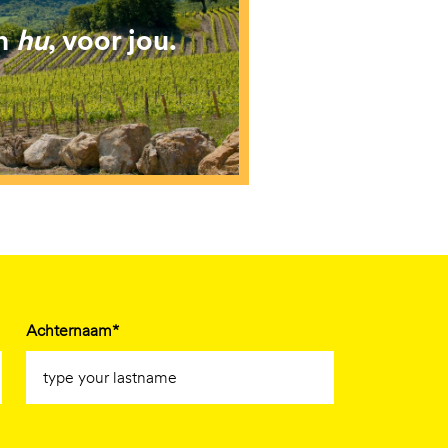
an
hu
, voor jou.
Achternaam*