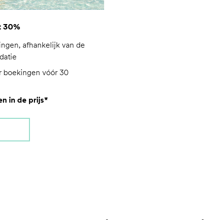
t 30%
ngen, afhankelijk van de
datie
or boekingen vóór 30
n in de prijs*