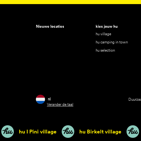
Nieuwe locaties
kies jouw hu
hu village
hu camping in town
hu selection
nl
Duurzaa
Verander de taal
hu I Pini village
hu Birkelt village
h