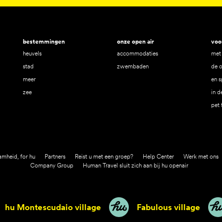
bestemmingen
onze open air
voo
heuvels
accommodaties
met 
stad
zwembaden
de 
meer
en s
zee
in d
pet 
mheid, for hu
Partners
Reist u met een groep?
Help Center
Werk met ons
Company Group
Human Travel sluit zich aan bij hu openair
u Montescudaio village
Fabulous village