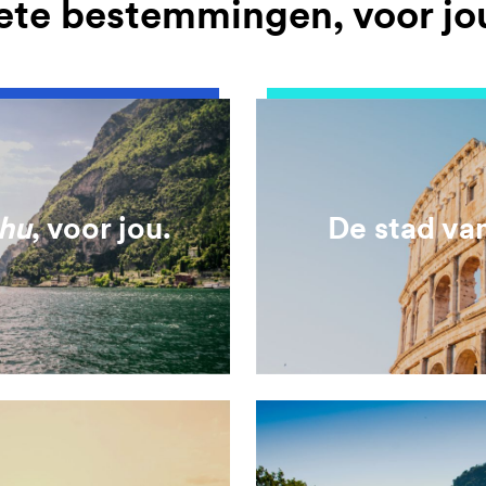
ete bestemmingen, voor j
hu
, voor jou.
De stad va