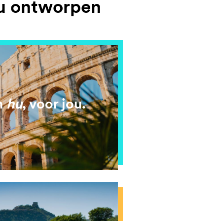
ou ontworpen
n
hu
, voor jou.