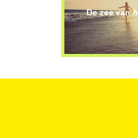
De zee van
h