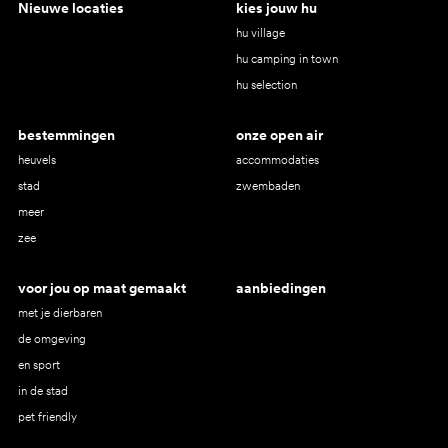
Nieuwe locaties
kies jouw hu
hu village
hu camping in town
hu selection
bestemmingen
onze open air
heuvels
accommodaties
stad
zwembaden
meer
zee
voor jou op maat gemaakt
aanbiedingen
met je dierbaren
de omgeving
en sport
in de stad
pet friendly