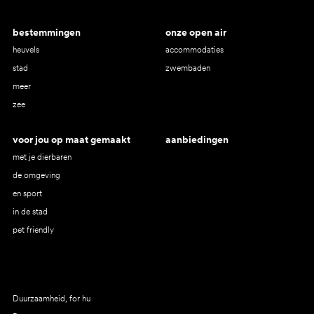
bestemmingen
onze open air
heuvels
accommodaties
stad
zwembaden
meer
zee
voor jou op maat gemaakt
aanbiedingen
met je dierbaren
de omgeving
en sport
in de stad
pet friendly
Duurzaamheid, for hu