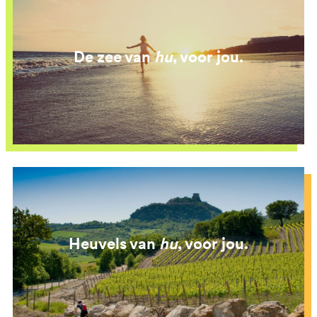
De zee van
hu
, voor jou.
Heuvels van
hu
, voor jou.