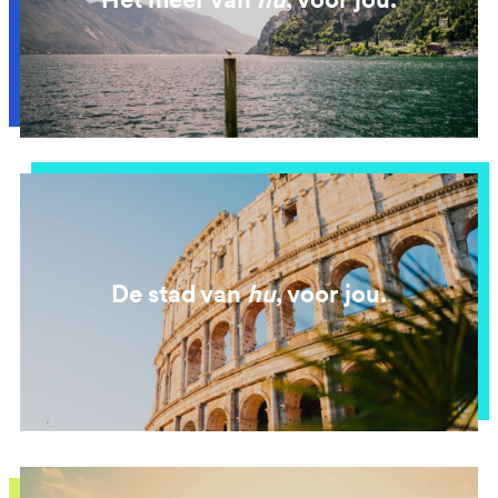
De stad van
hu
, voor jou.