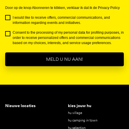
Door op de knop Abonneren te klikken, verklaar ik dat ik de Privacy Policy
I would like to receive offers, commercial communications, and
information regarding events and initiatives.
Consent to the processing of my personal data for profiling purposes, in
order to receive personalized offers and commercial communications
based on my choices, interests, and service usage preferences.
MELD U NU AAN!
Nieuwe locaties
kies jouw hu
hu village
hu camping in town
hu selection