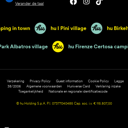
Verander de taal
g in town
hu I Pini village
hu Birkelt vi
hu Park Albatros village
hu Firenze Certos
Verzekering
Privacy Policy
Guest information
Cookie Policy
Legge
38/2006
Algemene voorwaarden
Huniverse Card
Verklaring inzake
Toegankelijkheid
Nationale en regionale identificatiecode
© hu Holding S.p.A. P.I. 07377040485 Cap. soc. i.v. € 115.807,00