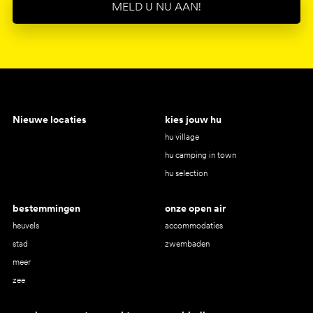
MELD U NU AAN!
Nieuwe locaties
kies jouw hu
hu village
hu camping in town
hu selection
bestemmingen
onze open air
heuvels
accommodaties
stad
zwembaden
meer
zee