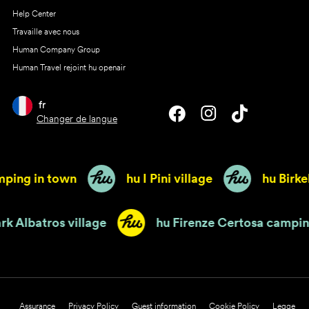
Help Center
Travaille avec nous
Human Company Group
Human Travel rejoint hu openair
fr
Changer de langue
g in town
hu I Pini village
hu Birkelt v
hu Park Albatros village
hu Firenze Certos
Assurance
Privacy Policy
Guest information
Cookie Policy
Legge