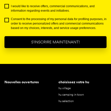
I would like to receive offers, commercial communications, and
information regarding events and initiatives.
Consent to the processing of my personal data for profiling purposes, in
order to receive personalized offers and commercial communications
based on my choices, interests, and service usage preferences.
S'INSCRIRE MAINTENANT!
Nouvelles ouvertures
choisissez votre hu
hu village
hu camping in town
hu selection