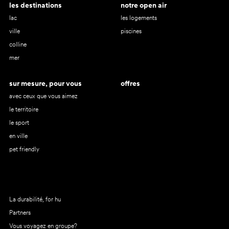
les destinations
notre open air
lac
les logements
ville
piscines
colline
mer
sur mesure, pour vous
offres
avec ceux que vous aimez
le territoire
le sport
en ville
pet friendly
La durabilité, for hu
Partners
Vous voyagez en groupe?