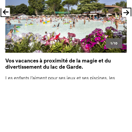
1/10
Vos vacances à proximité de la magie et du
divertissement du lac de Garde.
Les enfants l’aiment pour ses jeux et ses piscines, les
couples pour l’atmosphère des bourgades. Il est donc
parfait pour tout le monde, car tout ce que vous voulez est
là, à portée de main.
Here, for hu!:
Une balade à vélo de Peschiera à Mantoue.
Les piscines à fond souple.