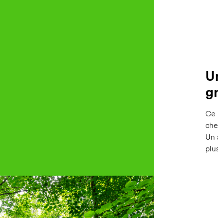
U
g
Ce 
che
Un 
plu