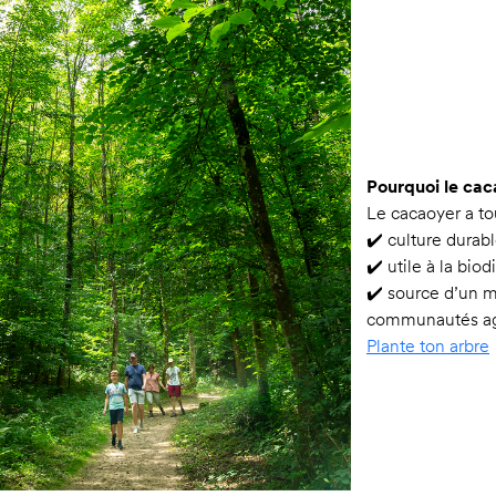
Pourquoi le cac
Le cacaoyer a to
 €)
✔️ culture durab
ouvre où il est
✔️ utile à la biod
✔️ source d’un m
communautés ag
tographié et
Plante ton arbre
mérite son