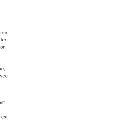
t
orme
ter
son
ue,
avec
est
’est