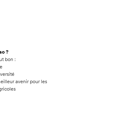
ao ?
ut bon :
le
iversité
eilleur avenir pour les
ricoles