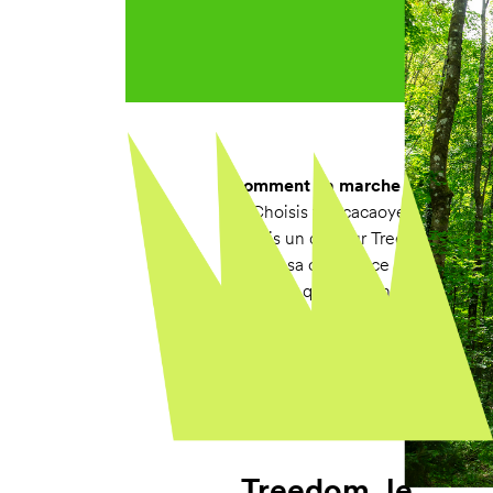
Comment ça marche ?
✔️ Choisis ton cacaoyer
✔️ Fais un don sur Treedom (13,50
✔️ Suis sa croissance en ligne, déc
planté et qui en prend soin
Chaque arbre est géolocalisé, pho
raconté. Parce que chaque geste 
histoire. Pas à pas, with hu.
Treedom, le