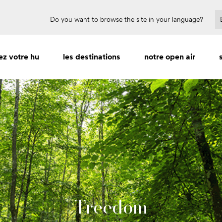
Réservez pour 2027 et économisez jusqu'à 30 %
Do you want to browse the site in your language?
ez votre hu
les destinations
notre open air
Treedom