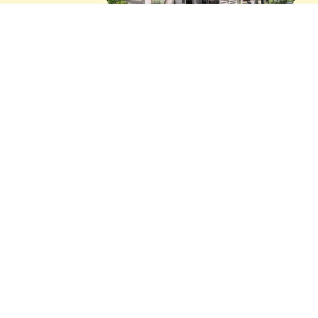
gli alloggi
Welcome to hu,
benvenuto a casa.
Case mobili ma anche tende glamour,
piazzole per chi viaggia con mezzo
proprio, camere come in albergo e
appartamenti.
Esplora tutte le altre tipologie di alloggi hu
openair.