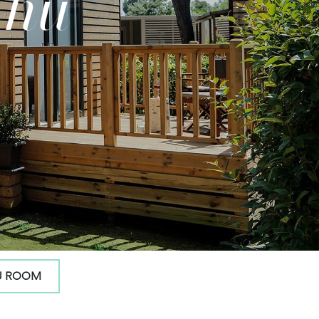
r
hu
U ROOM