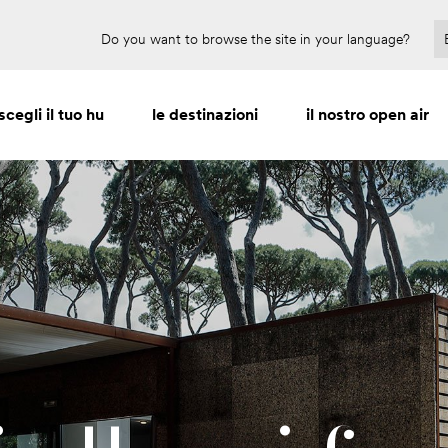
Prenota per il 2027 e risparmia fino al 30%
Do you want to browse the site in your language?
scegli il tuo hu
le destinazioni
il nostro open air