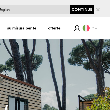
CONTINUE
su misura per te
offerte
it