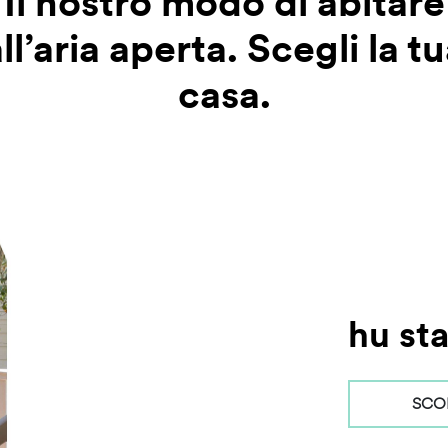
Il nostro modo di abitare
ll’aria aperta. Scegli la t
casa.
hu st
SCOP