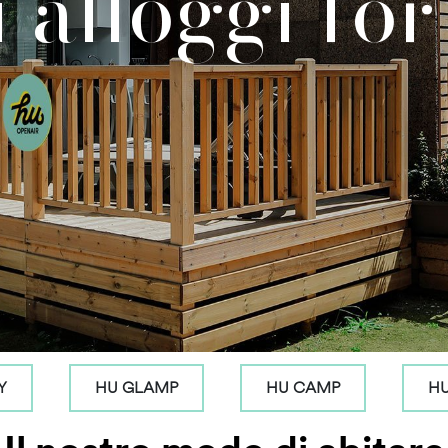
i alloggi fo
Y
HU GLAMP
HU CAMP
H