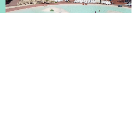
Le lagune
30 cm di profondità e di pura felicità! Così i più piccoli
possono giocare in totale sicurezza e tu puoi rilassarti e
goderti il sole. Le lagune sono le piscine più amate dalle
famiglie, per il fondo morbido e i lunghi scivoli per tuffi
acrobatici.