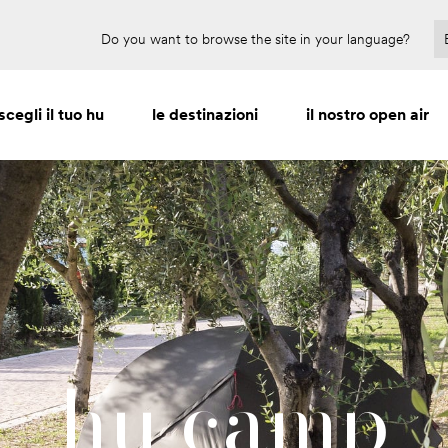
Prenota per il 2027 e risparmia fino al 30%
Do you want to browse the site in your language?
scegli il tuo hu
le destinazioni
il nostro open air
hu camp