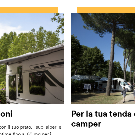
ioni
Per la tua tenda 
camper
n il suo prato, i suoi alberi e
ntime fino ai 60 mq per i