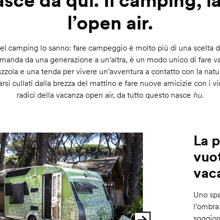
sce da qui. Il camping, l
l’open air.
del camping lo sanno: fare campeggio è molto più di una scelta d
ramanda da una generazione a un’altra, è un modo unico di fare va
azzola e una tenda per vivere un’avventura a contatto con la natura
arsi cullati dalla brezza del mattino e fare nuove amicizie con i v
radici della vacanza open air, da tutto questo nasce
hu
.
La p
vuot
vaca
Uno spa
l’ombra 
soggiorn