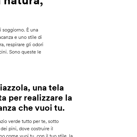
a natura,
i soggiorno. È una
canza e uno stile di
, respirare gli odori
icini. Sono queste le
iazzola, una tela
a per realizzare la
nza che vuoi tu.
zio verde tutto per te, sotto
dei pini, dove costruire il
o come vuoi tu, con il tuo stile, la