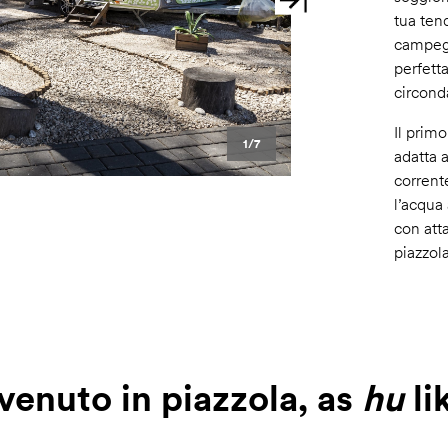
Successivo
tua ten
campegg
perfetta
circond
Il primo
1/7
adatta 
corrent
l’acqua
con atta
piazzola
venuto in piazzola, as
hu
lik