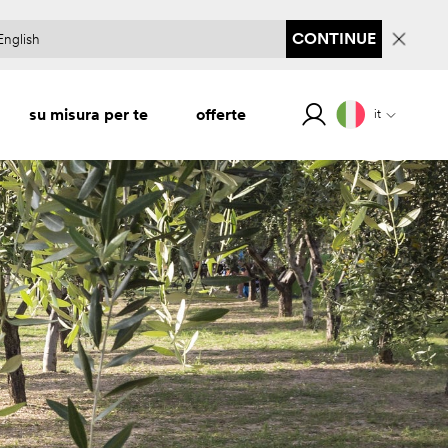
CONTINUE
su misura per te
offerte
it