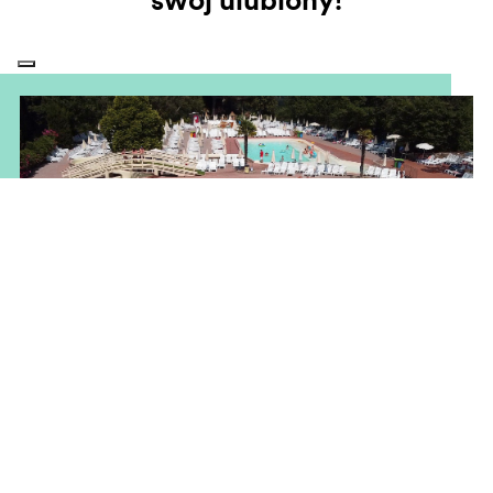
Laguny
30 cm głębokości i czystej radości! Dzięki temu najmłodsi