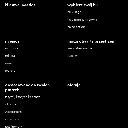
Nieuwe locaties
wybierz swój hu
hu village
hu camping in town
hu selection
miejsca
nasza otwarta przestrzeń
wzgórza
zakwaterowanie
miasta
baseny
morze
jezioro
dostosowane do twoich
oferuje
potrzeb
z tymi, których kochasz
okolica
ze sportem
w mieście
pet friendly