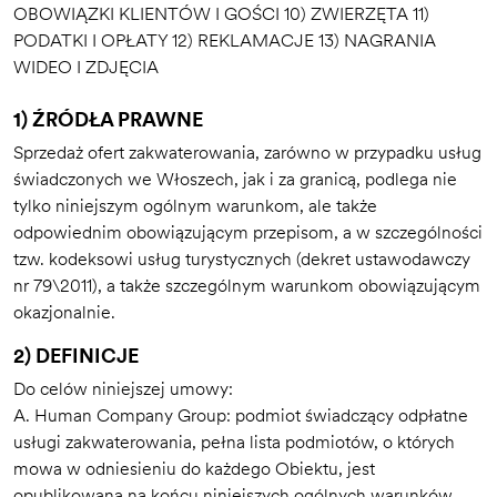
OBOWIĄZKI KLIENTÓW I GOŚCI 10) ZWIERZĘTA 11)
PODATKI I OPŁATY 12) REKLAMACJE 13) NAGRANIA
WIDEO I ZDJĘCIA
1) ŹRÓDŁA PRAWNE
Sprzedaż ofert zakwaterowania, zarówno w przypadku usług
świadczonych we Włoszech, jak i za granicą, podlega nie
tylko niniejszym ogólnym warunkom, ale także
odpowiednim obowiązującym przepisom, a w szczególności
tzw. kodeksowi usług turystycznych (dekret ustawodawczy
nr 79\2011), a także szczególnym warunkom obowiązującym
okazjonalnie.
2) DEFINICJE
Do celów niniejszej umowy:
A. Human Company Group: podmiot świadczący odpłatne
usługi zakwaterowania, pełna lista podmiotów, o których
mowa w odniesieniu do każdego Obiektu, jest
opublikowana na końcu niniejszych ogólnych warunków