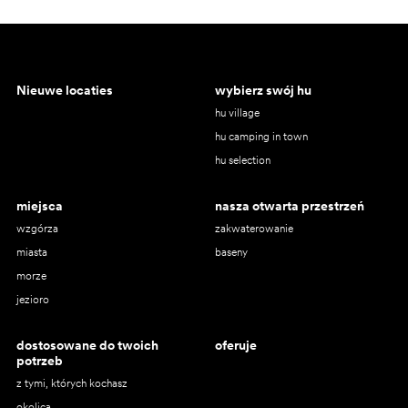
Nieuwe locaties
wybierz swój hu
hu village
hu camping in town
hu selection
miejsca
nasza otwarta przestrzeń
wzgórza
zakwaterowanie
miasta
baseny
morze
jezioro
dostosowane do twoich
oferuje
potrzeb
z tymi, których kochasz
okolica