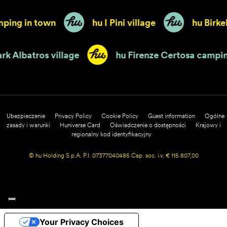
ng in town
hu I Pini village
hu Birkelt 
hu Park Albatros village
hu Firenze Certosa 
Ubezpieczenie
Privacy Policy
Cookie Policy
Guest information
Ogólne
zasady i warunki
Huniverse Card
Oświadczenie o dostępności
Krajowy i
regionalny kod identyfikacyjny
© hu Holding S.p.A. P.I. 07377040485 Cap. soc. i.v. € 115.807,00
Your Privacy Choices