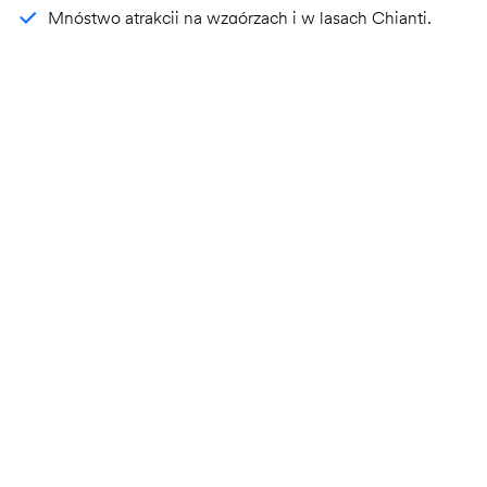
Mnóstwo atrakcji na wzgórzach i w lasach Chianti,
Strefa aktywności fizycznej,
Florencja, Siena i średniowieczne warowne
miasteczka w zasięgu kilku kroków,
Dwa parki wodne i ogromna zjeżdżalnia,
Domki o zerowym wpływie na środowisko z dużymi
werandami.
ZAREZERWUJ JUŻ TERAZ
Dowiedz się więcej
MONTESCUDAIO | TUSCAN COAST
hu Montescudaio village