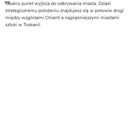
idealny punkt wyjścia do odkrywania miasta. Dzięki
strategicznemu położeniu znajdujesz się w połowie drogi
między wzgórzami Chianti a najpiękniejszymi miastami
sztuki w Toskanii.
Here, for hu!:
Tylko 5 km od centrum Florencji
Wycieczki i aktywności, by odkrywać okolicę
Strefa basenów i relaksu
Relaks i zabawa na łonie natury
ZAREZERWUJ JUŻ TERAZ
Dowiedz się więcej