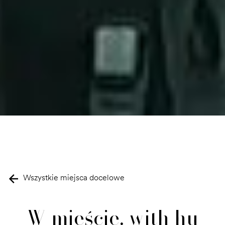
Wszystkie miejsca docelowe
W mieście, with hu