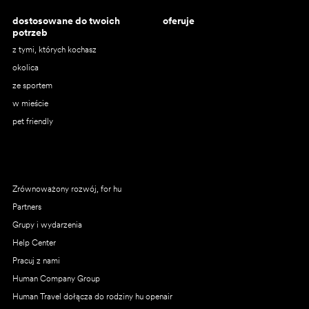
dostosowane do twoich
oferuje
potrzeb
z tymi, których kochasz
okolica
ze sportem
w mieście
pet friendly
Zrównoważony rozwój, for hu
Partners
Grupy i wydarzenia
Help Center
Pracuj z nami
Human Company Group
Human Travel dołącza do rodziny hu openair