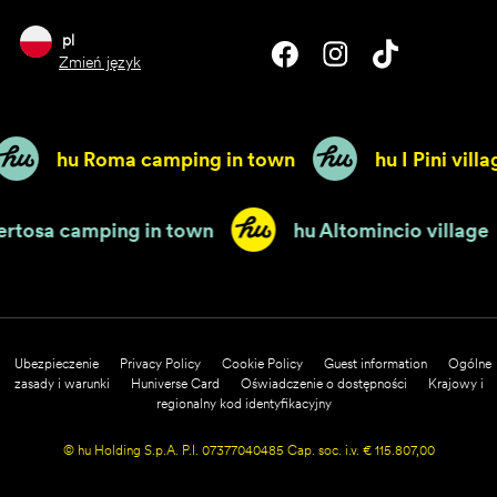
pl
Zmień język
hu Roma camping in town
hu I Pini villa
Certosa camping in town
hu Altomincio village
Ubezpieczenie
Privacy Policy
Cookie Policy
Guest information
Ogólne
zasady i warunki
Huniverse Card
Oświadczenie o dostępności
Krajowy i
regionalny kod identyfikacyjny
© hu Holding S.p.A. P.I. 07377040485 Cap. soc. i.v. € 115.807,00