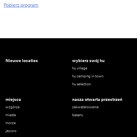
Pobierz program
Nieuwe locaties
wybierz swój hu
hu village
hu camping in town
hu selection
miejsca
nasza otwarta przestrzeń
wzgórza
zakwaterowanie
miasta
baseny
morze
jezioro