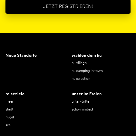
JETZT REGISTRIEREN!
Neue Standorte
wählen dein hu
hu village
hu camping in town
hu selection
reiseziele
unser Im Freien
meer
unterkünfte
stadt
schwimmbad
hügel
see