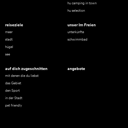
hu camping in town
hu selection
reiseziele
unser Im Freien
meer
unterkünfte
stadt
schwimmbad
hügel
see
auf dich zugeschnitten
angebote
mit denen die du liebst
das Gebiet
den Sport
in der Stadt
pet friendly