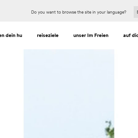
Für 2027 buchen und bis zu 30 % sparen
Do you want to browse the site in your language?
en dein hu
reiseziele
unser Im Freien
auf di