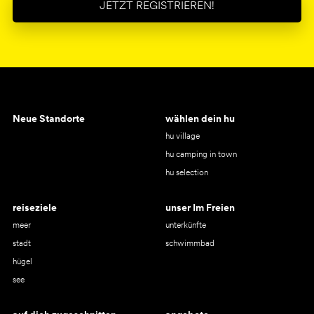
JETZT REGISTRIEREN!
Neue Standorte
wählen dein hu
hu village
hu camping in town
hu selection
reiseziele
unser Im Freien
meer
unterkünfte
stadt
schwimmbad
hügel
see