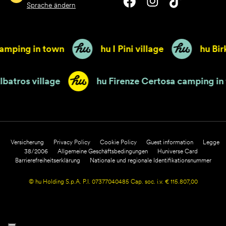
Sprache ändern
ping in town
hu I Pini village
hu Birkel
Park Albatros village
hu Firenze Certosa camp
Versicherung
Privacy Policy
Cookie Policy
Guest information
Legge
38/2006
Allgemeine Geschäftsbedingungen
Huniverse Card
Barrierefreiheitserklärung
Nationale und regionale Identifikationsnummer
© hu Holding S.p.A. P.I. 07377040485 Cap. soc. i.v. € 115.807,00