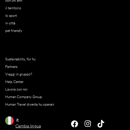
con chi ami
il territorio
lo sport
in città
pet friendly
Sustainability, for hu
Partners
Viaggi in gruppo?
Help Center
Lavora con noi
Human Company Group
Human Travel diventa hu openair
it
Cambia lingua