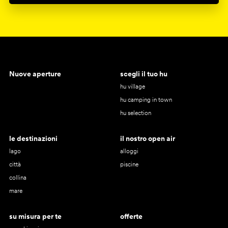
Nuove aperture
scegli il tuo hu
hu village
hu camping in town
hu selection
le destinazioni
il nostro open air
lago
alloggi
città
piscine
collina
mare
su misura per te
offerte