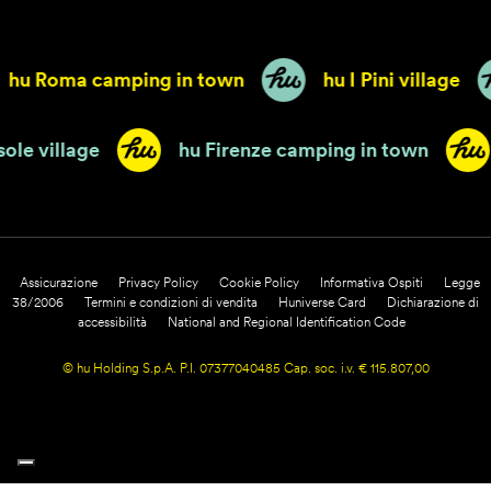
hu Roma camping in town
hu I Pini village
irasole village
hu Firenze camping in town
Assicurazione
Privacy Policy
Cookie Policy
Informativa Ospiti
Legge
38/2006
Termini e condizioni di vendita
Huniverse Card
Dichiarazione di
accessibilità
National and Regional Identification Code
© hu Holding S.p.A. P.I. 07377040485 Cap. soc. i.v. € 115.807,00