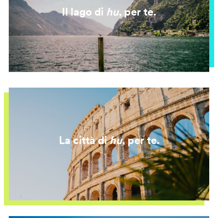
Il lago di
hu
, per te.
La città di
hu
, per te.