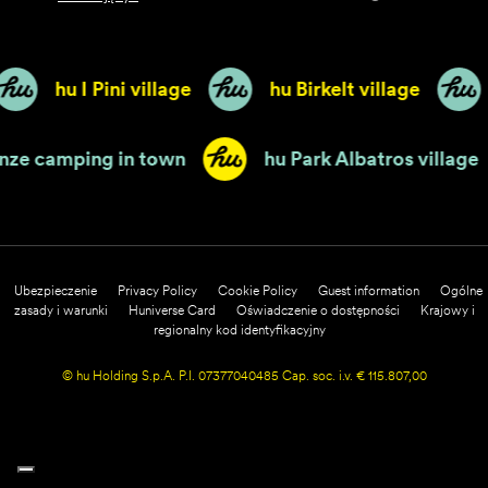
hu I Pini village
hu Birkelt village
 Firenze camping in town
hu Park Albatros vil
Ubezpieczenie
Privacy Policy
Cookie Policy
Guest information
Ogólne
zasady i warunki
Huniverse Card
Oświadczenie o dostępności
Krajowy i
regionalny kod identyfikacyjny
© hu Holding S.p.A. P.I. 07377040485 Cap. soc. i.v. € 115.807,00