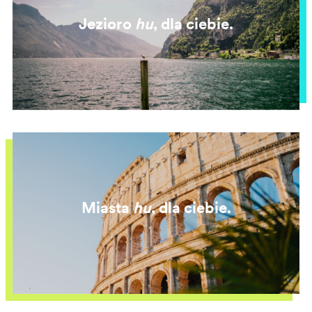
Jezioro
hu
, dla ciebie.
Miasta
hu
, dla ciebie.