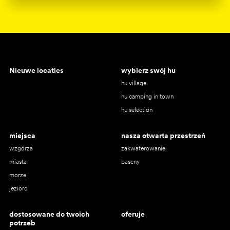
Nieuwe locaties
wybierz swój hu
hu village
hu camping in town
hu selection
miejsca
nasza otwarta przestrzeń
wzgórza
zakwaterowanie
miasta
baseny
morze
jezioro
dostosowane do twoich
oferuje
potrzeb