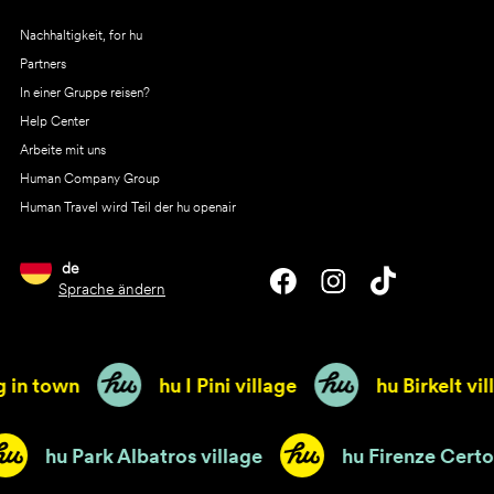
Nachhaltigkeit, for hu
Partners
In einer Gruppe reisen?
Help Center
Arbeite mit uns
Human Company Group
Human Travel wird Teil der hu openair
de
Sprache ändern
town
hu I Pini village
hu Birkelt village
n town
hu Park Albatros village
hu Fir