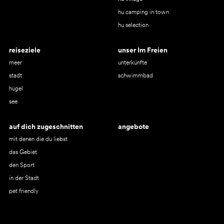
hu camping in town
hu selection
reiseziele
unser Im Freien
meer
unterkünfte
stadt
schwimmbad
hügel
see
auf dich zugeschnitten
angebote
mit denen die du liebst
das Gebiet
den Sport
in der Stadt
pet friendly