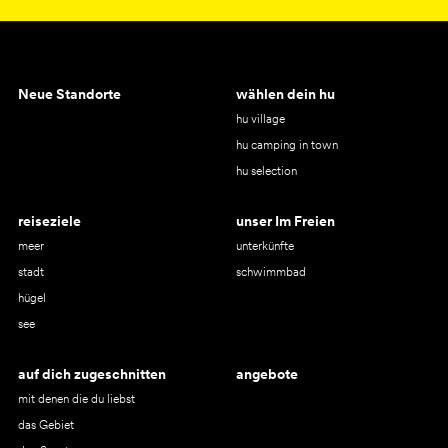
Neue Standorte
wählen dein hu
hu village
hu camping in town
hu selection
reiseziele
unser Im Freien
meer
unterkünfte
stadt
schwimmbad
hügel
see
auf dich zugeschnitten
angebote
mit denen die du liebst
das Gebiet