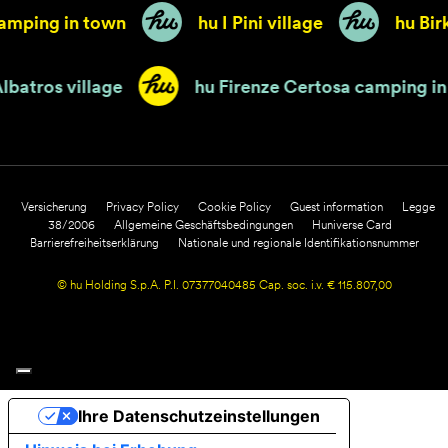
ping in town
hu I Pini village
hu Birkel
Park Albatros village
hu Firenze Certosa camp
Versicherung
Privacy Policy
Cookie Policy
Guest information
Legge
38/2006
Allgemeine Geschäftsbedingungen
Huniverse Card
Barrierefreiheitserklärung
Nationale und regionale Identifikationsnummer
© hu Holding S.p.A. P.I. 07377040485 Cap. soc. i.v. € 115.807,00
Ihre Datenschutzeinstellungen