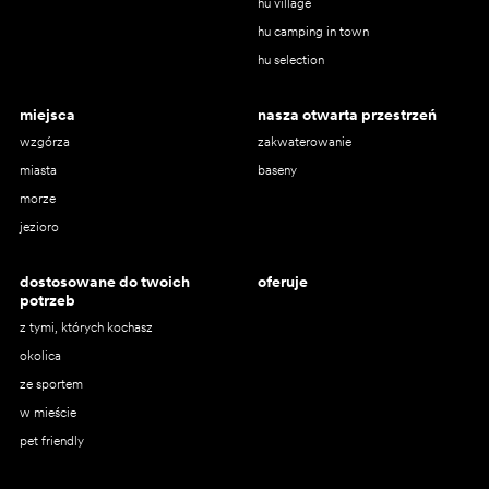
hu village
hu camping in town
hu selection
miejsca
nasza otwarta przestrzeń
wzgórza
zakwaterowanie
miasta
baseny
morze
jezioro
dostosowane do twoich
oferuje
potrzeb
z tymi, których kochasz
okolica
ze sportem
w mieście
pet friendly