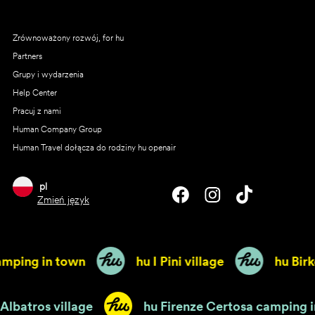
Zrównoważony rozwój, for hu
Partners
Grupy i wydarzenia
Help Center
Pracuj z nami
Human Company Group
Human Travel dołącza do rodziny hu openair
pl
Zmień język
ping in town
hu I Pini village
hu Birkel
Park Albatros village
hu Firenze Certosa camp